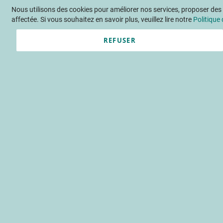
Nous utilisons des cookies pour améliorer nos services, proposer des o
Langue
FR
Contactez-nous
affectée. Si vous souhaitez en savoir plus, veuillez lire notre
Politique 
REFUSER
Actu
Évène
Accueil
Évènements
Présentat
Rencontr
Jeudi 10 juillet 20
Passer
à
la