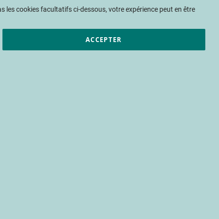
Mon panier
 les cookies facultatifs ci-dessous, votre expérience peut en être
ACCEPTER
et résultats
CTIFL
Nous rejoindre
25