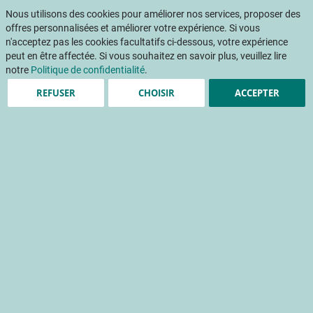
Aller
Mon pani
au
Nous utilisons des cookies pour améliorer nos services, proposer des
Af
contenu
offres personnalisées et améliorer votre expérience. Si vous
na
n'acceptez pas les cookies facultatifs ci-dessous, votre expérience
peut en être affectée. Si vous souhaitez en savoir plus, veuillez lire
notre
Politique de confidentialité
.
REFUSER
CHOISIR
ACCEPTER
Accueil
Évènements
Rencontre technique
Rencontre Technique : Essais pomme et myrtille
Passer
à
la
fin
de
la
galerie
d’images