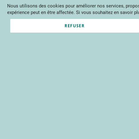
Nous utilisons des cookies pour améliorer nos services, propose
Langue
FR
Contactez-nous
expérience peut en être affectée. Si vous souhaitez en savoir plu
Actu
Évène
REFUSER
Clients enregistrés
Email
Mot de passe
Voir le mot de passe