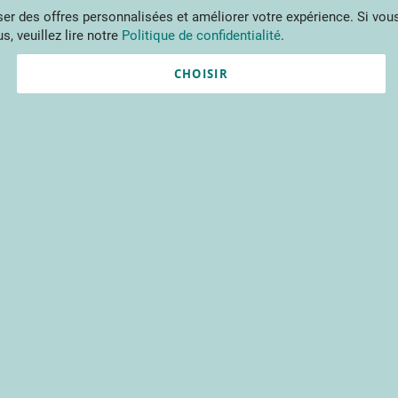
Aller
r des offres personnalisées et améliorer votre expérience. Si vous
au
s, veuillez lire notre
Politique de confidentialité
.
contenu
ments
Publications
Formations
Prestations et outils
Projets 
CHOISIR
Nouvel utilisateur ?
Créez un compte gratuitement 
contenus du CTIFL et bien plu