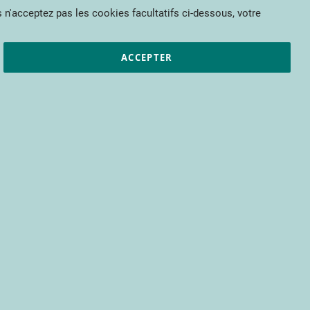
Mon panier
 n'acceptez pas les cookies facultatifs ci-dessous, votre
et résultats
CTIFL
Nous rejoindre
ACCEPTER
pour bénéficier d’un accès à tous les
s encore.