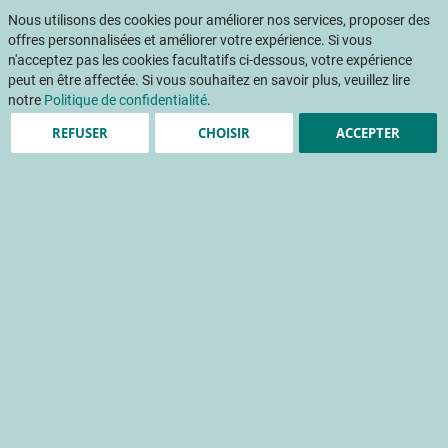
Aller
Mon pani
au
Nous utilisons des cookies pour améliorer nos services, proposer des
Af
contenu
offres personnalisées et améliorer votre expérience. Si vous
na
n'acceptez pas les cookies facultatifs ci-dessous, votre expérience
peut en être affectée. Si vous souhaitez en savoir plus, veuillez lire
notre
Politique de confidentialité
.
REFUSER
CHOISIR
ACCEPTER
Point Sur Dégustation et
préférence – l’évaluation
des fruits et légumes
analyse sensorielle
analyse de qualité
qualité gustative
perception du consommateur