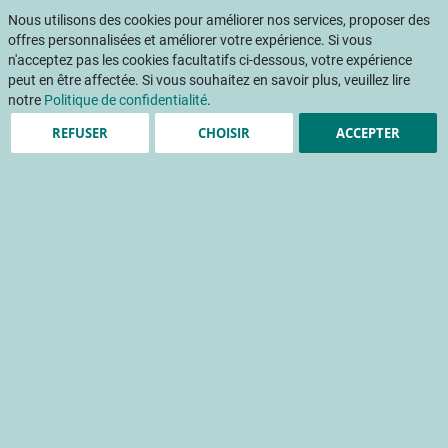
Aller
Mon pani
au
Nous utilisons des cookies pour améliorer nos services, proposer des
Af
contenu
offres personnalisées et améliorer votre expérience. Si vous
na
n'acceptez pas les cookies facultatifs ci-dessous, votre expérience
peut en être affectée. Si vous souhaitez en savoir plus, veuillez lire
Accueil
Publications
Rationalisation de la dépense énergétique sous serre : quelles solutions techniques et d'avenir
notre
Politique de confidentialité
.
REFUSER
CHOISIR
ACCEPTER