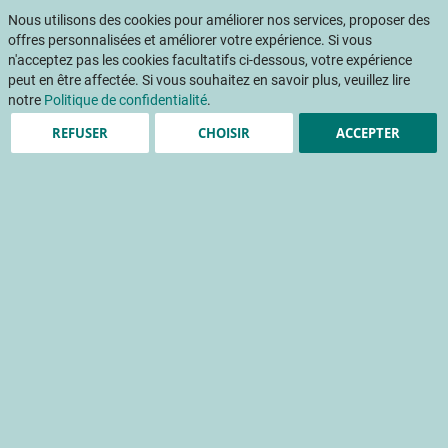
Aller
Mon pani
au
Nous utilisons des cookies pour améliorer nos services, proposer des
Af
contenu
offres personnalisées et améliorer votre expérience. Si vous
na
n'acceptez pas les cookies facultatifs ci-dessous, votre expérience
peut en être affectée. Si vous souhaitez en savoir plus, veuillez lire
Accueil
Publications
Achats de fruits et légumes frais par les ménages français - Données 2014
notre
Politique de confidentialité
.
REFUSER
CHOISIR
ACCEPTER