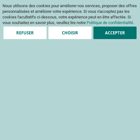
Aller
Mon pani
Nous utilisons des cookies pour améliorer nos services, proposer des offres
au
Af
contenu
personnalisées et améliorer votre expérience. Si vous n'acceptez pas les
na
cookies facultatifs ci-dessous, votre expérience peut en être affectée. Si
vous souhaitez en savoir plus, veuillez lire notre
Politique de confidentialité
.
REFUSER
CHOISIR
ACCEPTER
Création de compte
*
champs obligatoires
Informations de connexion
Email
Mot de passe
Sécurité du mot de passe:
Pas de mot de passe