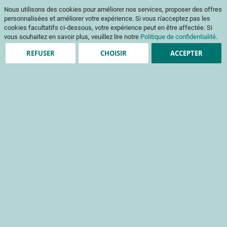
Aller
Mon pani
Nous utilisons des cookies pour améliorer nos services, proposer des offres
au
Af
contenu
personnalisées et améliorer votre expérience. Si vous n'acceptez pas les
na
cookies facultatifs ci-dessous, votre expérience peut en être affectée. Si
vous souhaitez en savoir plus, veuillez lire notre
Politique de confidentialité
.
REFUSER
CHOISIR
ACCEPTER
Création de compte
*
champs obligatoires
Informations de connexion
Email
Mot de passe
Sécurité du mot de passe:
Pas de mot de passe