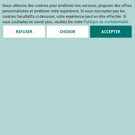
Aller
Mon pani
Nous utilisons des cookies pour améliorer nos services, proposer des offres
au
Af
contenu
personnalisées et améliorer votre expérience. Si vous n'acceptez pas les
na
cookies facultatifs ci-dessous, votre expérience peut en être affectée. Si
vous souhaitez en savoir plus, veuillez lire notre
Politique de confidentialité
.
REFUSER
CHOISIR
ACCEPTER
Clients enregistrés
Email
Mot de passe
Voir le mot de passe
Mot de passe oublié ?
Se connecter