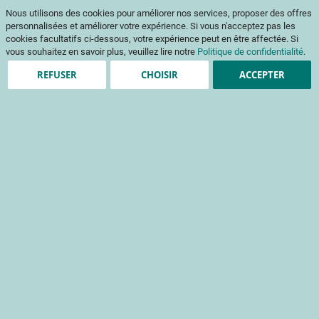
Aller
Mon pani
Nous utilisons des cookies pour améliorer nos services, proposer des offres
au
Af
contenu
personnalisées et améliorer votre expérience. Si vous n'acceptez pas les
na
cookies facultatifs ci-dessous, votre expérience peut en être affectée. Si
vous souhaitez en savoir plus, veuillez lire notre
Politique de confidentialité
.
REFUSER
CHOISIR
ACCEPTER
Clients enregistrés
Email
Mot de passe
Voir le mot de passe
Mot de passe oublié ?
Se connecter