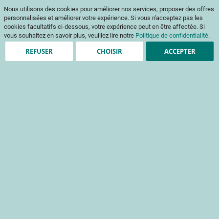
Aller
Mon pani
Nous utilisons des cookies pour améliorer nos services, proposer des offres
au
Af
contenu
personnalisées et améliorer votre expérience. Si vous n'acceptez pas les
na
cookies facultatifs ci-dessous, votre expérience peut en être affectée. Si
vous souhaitez en savoir plus, veuillez lire notre
Politique de confidentialité
.
REFUSER
CHOISIR
ACCEPTER
Clients enregistrés
Email
Mot de passe
Voir le mot de passe
Mot de passe oublié ?
Se connecter