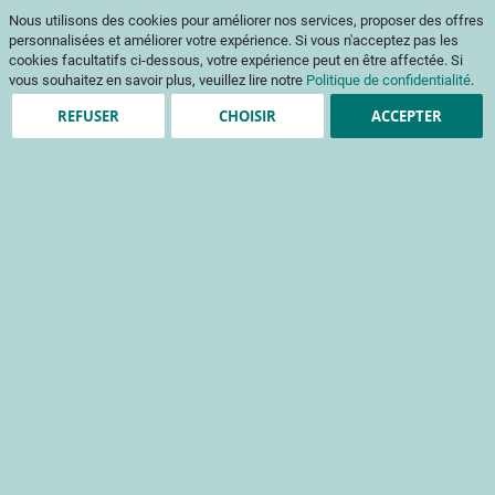
Aller
Mon pani
Nous utilisons des cookies pour améliorer nos services, proposer des offres
au
Af
contenu
personnalisées et améliorer votre expérience. Si vous n'acceptez pas les
na
cookies facultatifs ci-dessous, votre expérience peut en être affectée. Si
vous souhaitez en savoir plus, veuillez lire notre
Politique de confidentialité
.
REFUSER
CHOISIR
ACCEPTER
Clients enregistrés
Email
Mot de passe
Voir le mot de passe
Mot de passe oublié ?
Se connecter