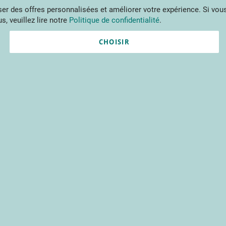
Aller
r des offres personnalisées et améliorer votre expérience. Si vous
au
s, veuillez lire notre
Politique de confidentialité
.
contenu
ments
Publications
Formations
Prestations et outils
Projets 
CHOISIR
Nouvel utilisateur ?
Créez un compte gratuitement 
contenus du CTIFL et bien plu