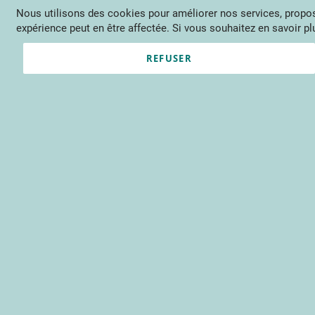
Nous utilisons des cookies pour améliorer nos services, propose
Langue
FR
Contactez-nous
expérience peut en être affectée. Si vous souhaitez en savoir plu
Actu
Évène
REFUSER
Clients enregistrés
Email
Mot de passe
Voir le mot de passe