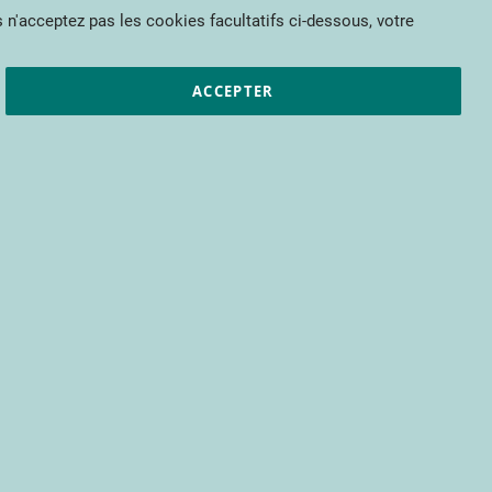
Mon panier
 n'acceptez pas les cookies facultatifs ci-dessous, votre
et résultats
CTIFL
Nous rejoindre
ACCEPTER
pour bénéficier d’un accès à tous les
s encore.