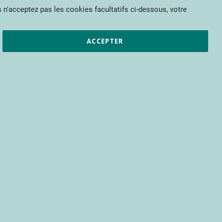
Mon panier
 n'acceptez pas les cookies facultatifs ci-dessous, votre
et résultats
CTIFL
Nous rejoindre
ACCEPTER
pour bénéficier d’un accès à tous les
s encore.