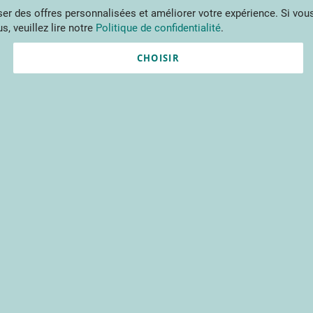
Aller
r des offres personnalisées et améliorer votre expérience. Si vous
au
s, veuillez lire notre
Politique de confidentialité
.
contenu
ments
Publications
Formations
Prestations et outils
Projets 
CHOISIR
Nouvel utilisateur ?
Créez un compte gratuitement 
contenus du CTIFL et bien plu