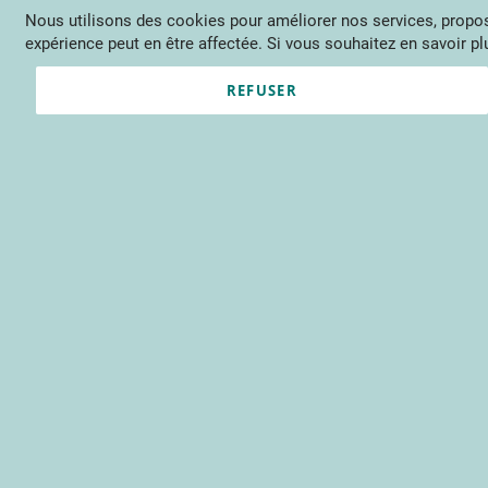
Nous utilisons des cookies pour améliorer nos services, propose
Langue
FR
Contactez-nous
expérience peut en être affectée. Si vous souhaitez en savoir plu
Actu
Évène
REFUSER
Clients enregistrés
Email
Mot de passe
Voir le mot de passe