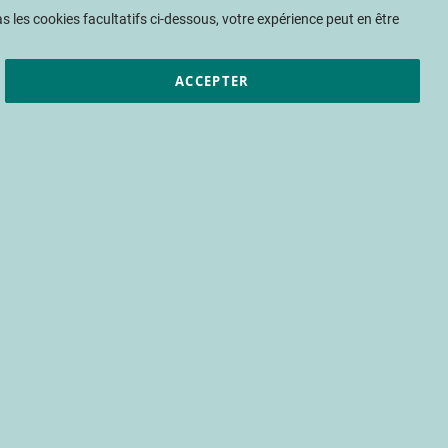
Mon panier
 les cookies facultatifs ci-dessous, votre expérience peut en être
ACCEPTER
et résultats
CTIFL
Nous rejoindre
our le pilotage de
e variétale au
ulture de melon
gation
stress hydrique