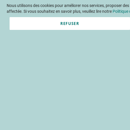
Nous utilisons des cookies pour améliorer nos services, proposer des o
Langue
FR
Contactez-nous
affectée. Si vous souhaitez en savoir plus, veuillez lire notre
Politique 
REFUSER
Actu
Évène
Accueil
Publications