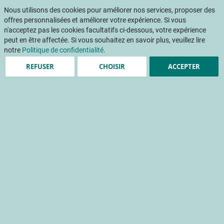
Aller
Mon pani
au
Nous utilisons des cookies pour améliorer nos services, proposer des
Af
contenu
offres personnalisées et améliorer votre expérience. Si vous
na
n'acceptez pas les cookies facultatifs ci-dessous, votre expérience
peut en être affectée. Si vous souhaitez en savoir plus, veuillez lire
Accueil
Publications
La consommation de l'asperge
notre
Politique de confidentialité
.
REFUSER
CHOISIR
ACCEPTER