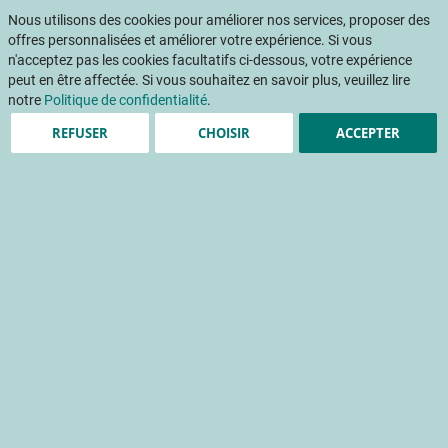
Aller
Mon pani
au
Nous utilisons des cookies pour améliorer nos services, proposer des
Af
contenu
offres personnalisées et améliorer votre expérience. Si vous
na
n'acceptez pas les cookies facultatifs ci-dessous, votre expérience
peut en être affectée. Si vous souhaitez en savoir plus, veuillez lire
Accueil
Publications
Achats de fruits et légumes frais par les ménages français - Données 2016
notre
Politique de confidentialité
.
REFUSER
CHOISIR
ACCEPTER