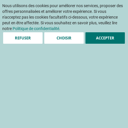
Aller
Mon pani
au
Nous utilisons des cookies pour améliorer nos services, proposer des
Af
contenu
offres personnalisées et améliorer votre expérience. Si vous
na
n'acceptez pas les cookies facultatifs ci-dessous, votre expérience
peut en être affectée. Si vous souhaitez en savoir plus, veuillez lire
notre
Politique de confidentialité
.
REFUSER
CHOISIR
ACCEPTER
Projets
Résultats des projets menés par le CTIFL et ses
équipes
Acquisition de connaissances
sur le psylle du poirier et sa
régulation
biologie du parasite/auxiliaire
défense de la culture
dégât parasitaire