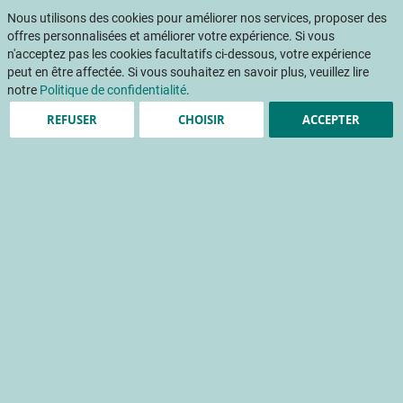
Aller
Mon pani
au
Nous utilisons des cookies pour améliorer nos services, proposer des
Af
contenu
offres personnalisées et améliorer votre expérience. Si vous
na
n'acceptez pas les cookies facultatifs ci-dessous, votre expérience
peut en être affectée. Si vous souhaitez en savoir plus, veuillez lire
notre
Politique de confidentialité
.
REFUSER
CHOISIR
ACCEPTER
ADOPT IPM : un projet
international dédié à la
lutte intégrée contre les
ravageurs
europe
lutte intégrée