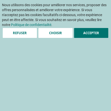
Aller
Mon pani
au
Nous utilisons des cookies pour améliorer nos services, proposer des
Af
contenu
offres personnalisées et améliorer votre expérience. Si vous
na
n'acceptez pas les cookies facultatifs ci-dessous, votre expérience
peut en être affectée. Si vous souhaitez en savoir plus, veuillez lire
notre
Politique de confidentialité
.
REFUSER
CHOISIR
ACCEPTER
Projets
Résultats des projets menés par le CTIFL et ses
équipes
Affichage environnemental des
fruits et légumes
affichage environnemental
analyse du cycle de vie (acv)
gaz à effet de serre