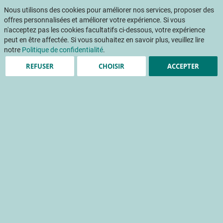
Aller
Mon pani
au
Nous utilisons des cookies pour améliorer nos services, proposer des
Af
contenu
offres personnalisées et améliorer votre expérience. Si vous
na
n'acceptez pas les cookies facultatifs ci-dessous, votre expérience
peut en être affectée. Si vous souhaitez en savoir plus, veuillez lire
notre
Politique de confidentialité
.
REFUSER
CHOISIR
ACCEPTER
Projets
Résultats des projets menés par le CTIFL et ses
équipes
Amélioration de la protection
des vergers contre deux
ravageurs du cassis
défense de la culture
dynamique des populations
insecte auxiliaire