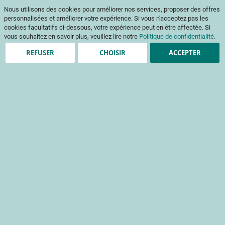
Aller
Mon pani
Nous utilisons des cookies pour améliorer nos services, proposer des offres
au
Af
contenu
personnalisées et améliorer votre expérience. Si vous n'acceptez pas les
na
cookies facultatifs ci-dessous, votre expérience peut en être affectée. Si
vous souhaitez en savoir plus, veuillez lire notre
Politique de confidentialité
.
REFUSER
CHOISIR
ACCEPTER
Antenne CTIFL de Guyane
Toutes les informations importantes sur nos antennes
CTIFL
Accueil
CTIFL
Antenne CTIFL de Guyane