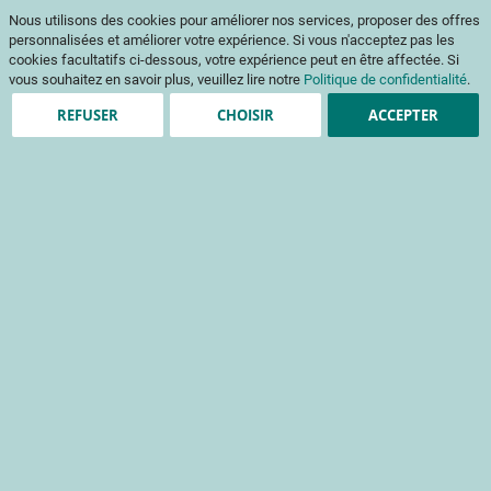
Aller
Mon pani
Nous utilisons des cookies pour améliorer nos services, proposer des offres
au
Af
contenu
personnalisées et améliorer votre expérience. Si vous n'acceptez pas les
na
cookies facultatifs ci-dessous, votre expérience peut en être affectée. Si
vous souhaitez en savoir plus, veuillez lire notre
Politique de confidentialité
.
REFUSER
CHOISIR
ACCEPTER
Matériel végétal
Optimisez vos choix variétaux grâce aux applications
spécialisées.
+ de filtres
10
résultats
Trier Par
Application
Application