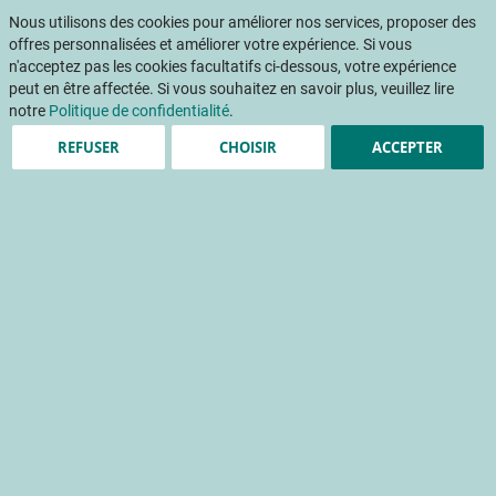
Aller
Mon pani
au
Nous utilisons des cookies pour améliorer nos services, proposer des
Af
contenu
offres personnalisées et améliorer votre expérience. Si vous
na
n'acceptez pas les cookies facultatifs ci-dessous, votre expérience
peut en être affectée. Si vous souhaitez en savoir plus, veuillez lire
Accueil
Publications
Atelier 2 - Poster - Concombre hors sol : quel éclairage pour la culture d'hiver ?
notre
Politique de confidentialité
.
REFUSER
CHOISIR
ACCEPTER