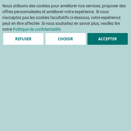
Aller
Mon pani
au
Nous utilisons des cookies pour améliorer nos services, proposer des
Af
contenu
offres personnalisées et améliorer votre expérience. Si vous
na
n'acceptez pas les cookies facultatifs ci-dessous, votre expérience
peut en être affectée. Si vous souhaitez en savoir plus, veuillez lire
Accueil
Publications
Atelier 3 - Poster - Comment augmenter la température nocturne d'un abri sans système de chauffage ?
notre
Politique de confidentialité
.
REFUSER
CHOISIR
ACCEPTER