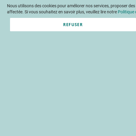
Nous utilisons des cookies pour améliorer nos services, proposer des o
Langue
FR
Contactez-nous
affectée. Si vous souhaitez en savoir plus, veuillez lire notre
Politique 
REFUSER
Actu
Évène
Accueil
Publications