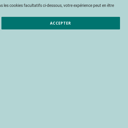
Mon panier
 les cookies facultatifs ci-dessous, votre expérience peut en être
ACCEPTER
et résultats
CTIFL
Nous rejoindre
SERRES+ : vers un
on sous serre
gies fossiles
e
chauffage de la serre
Rennes-Angers