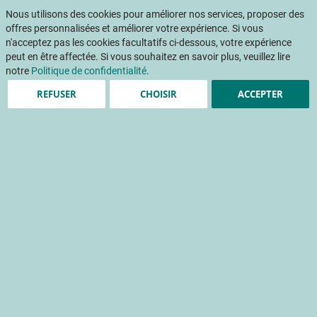
Aller
Mon pani
au
Nous utilisons des cookies pour améliorer nos services, proposer des
Af
contenu
offres personnalisées et améliorer votre expérience. Si vous
na
n'acceptez pas les cookies facultatifs ci-dessous, votre expérience
peut en être affectée. Si vous souhaitez en savoir plus, veuillez lire
Accueil
Publications
Atelier - Comment gérer le mildiou sur oignon ? Avancées obtenues dans le cadre du programme ORION
notre
Politique de confidentialité
.
REFUSER
CHOISIR
ACCEPTER