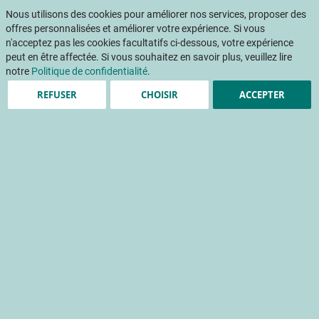
Aller
Mon pani
au
Nous utilisons des cookies pour améliorer nos services, proposer des
Af
contenu
offres personnalisées et améliorer votre expérience. Si vous
na
n'acceptez pas les cookies facultatifs ci-dessous, votre expérience
peut en être affectée. Si vous souhaitez en savoir plus, veuillez lire
Accueil
Publications
CERIS'INNOV : Verger couvert monoparcelle, analyse du microclimat
notre
Politique de confidentialité
.
REFUSER
CHOISIR
ACCEPTER