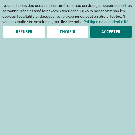
Aller
Mon pani
Nous utilisons des cookies pour améliorer nos services, proposer des offres
au
Af
contenu
personnalisées et améliorer votre expérience. Si vous n'acceptez pas les
na
cookies facultatifs ci-dessous, votre expérience peut en être affectée. Si
vous souhaitez en savoir plus, veuillez lire notre
Politique de confidentialité
.
REFUSER
CHOISIR
ACCEPTER
Accueil
Chiffres clés
Nos chiffres-clés
La recherche, l’expérimentation et la
valorisation en chiffres
265 projets de recherche, d’expérimentation et de valorisation
7 axes thématiques
Expertise sur une majorité de fruits et légumes, dont près de 52
espèces de fruits et légumes couverts par les travaux et une
expertise étendue à 77 espèces légumières et 34 espèces