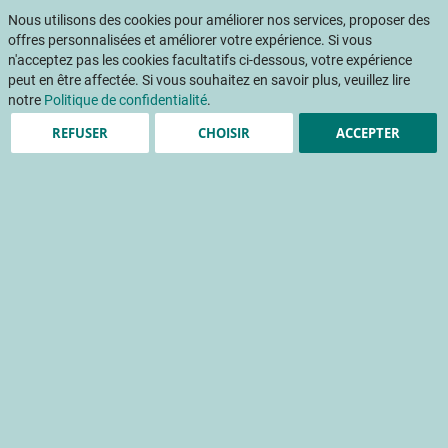
Aller
Mon pani
au
Nous utilisons des cookies pour améliorer nos services, proposer des
Af
contenu
offres personnalisées et améliorer votre expérience. Si vous
na
n'acceptez pas les cookies facultatifs ci-dessous, votre expérience
peut en être affectée. Si vous souhaitez en savoir plus, veuillez lire
Accueil
Publications
Comment concilier la qualité des pommes pour le consommateur et les évolutions réglementaires
notre
Politique de confidentialité
.
REFUSER
CHOISIR
ACCEPTER