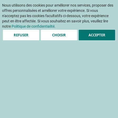
Aller
Mon pani
au
Nous utilisons des cookies pour améliorer nos services, proposer des
Af
contenu
offres personnalisées et améliorer votre expérience. Si vous
na
n'acceptez pas les cookies facultatifs ci-dessous, votre expérience
peut en être affectée. Si vous souhaitez en savoir plus, veuillez lire
Accueil
Publications
Comment maintenir la qualité des petits fruits pendant la conservation ?
notre
Politique de confidentialité
.
REFUSER
CHOISIR
ACCEPTER