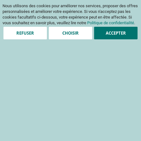
Aller
Mon pani
Nous utilisons des cookies pour améliorer nos services, proposer des offres
au
Af
contenu
personnalisées et améliorer votre expérience. Si vous n'acceptez pas les
na
cookies facultatifs ci-dessous, votre expérience peut en être affectée. Si
vous souhaitez en savoir plus, veuillez lire notre
Politique de confidentialité
.
REFUSER
CHOISIR
ACCEPTER
Création de compte
*
champs obligatoires
Informations de connexion
Email
Mot de passe
Sécurité du mot de passe:
Pas de mot de passe