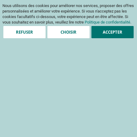
Aller
Mon pani
Nous utilisons des cookies pour améliorer nos services, proposer des offres
au
Af
contenu
personnalisées et améliorer votre expérience. Si vous n'acceptez pas les
na
cookies facultatifs ci-dessous, votre expérience peut en être affectée. Si
vous souhaitez en savoir plus, veuillez lire notre
Politique de confidentialité
.
REFUSER
CHOISIR
ACCEPTER
Création de compte
*
champs obligatoires
Informations de connexion
Email
Mot de passe
Sécurité du mot de passe:
Pas de mot de passe