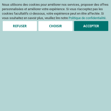
Aller
Mon pani
Nous utilisons des cookies pour améliorer nos services, proposer des offres
au
Af
contenu
personnalisées et améliorer votre expérience. Si vous n'acceptez pas les
na
cookies facultatifs ci-dessous, votre expérience peut en être affectée. Si
vous souhaitez en savoir plus, veuillez lire notre
Politique de confidentialité
.
REFUSER
CHOISIR
ACCEPTER
Création de compte
*
champs obligatoires
Informations de connexion
Email
Mot de passe
Sécurité du mot de passe:
Pas de mot de passe