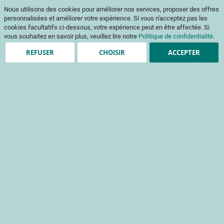
Aller
Mon pani
Nous utilisons des cookies pour améliorer nos services, proposer des offres
au
Af
contenu
personnalisées et améliorer votre expérience. Si vous n'acceptez pas les
na
cookies facultatifs ci-dessous, votre expérience peut en être affectée. Si
vous souhaitez en savoir plus, veuillez lire notre
Politique de confidentialité
.
REFUSER
CHOISIR
ACCEPTER
Création de compte
*
champs obligatoires
Informations de connexion
Email
Mot de passe
Sécurité du mot de passe:
Pas de mot de passe