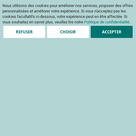
Aller
Mon pani
Nous utilisons des cookies pour améliorer nos services, proposer des offres
au
Af
contenu
personnalisées et améliorer votre expérience. Si vous n'acceptez pas les
na
cookies facultatifs ci-dessous, votre expérience peut en être affectée. Si
vous souhaitez en savoir plus, veuillez lire notre
Politique de confidentialité
.
REFUSER
CHOISIR
ACCEPTER
Création de compte
*
champs obligatoires
Informations de connexion
Email
Mot de passe
Sécurité du mot de passe:
Pas de mot de passe