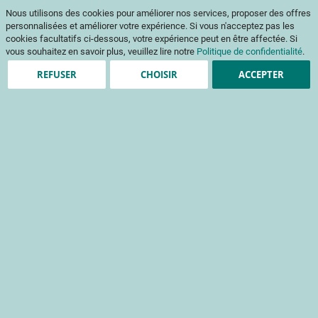
Aller
Mon pani
Nous utilisons des cookies pour améliorer nos services, proposer des offres
au
Af
contenu
personnalisées et améliorer votre expérience. Si vous n'acceptez pas les
na
cookies facultatifs ci-dessous, votre expérience peut en être affectée. Si
vous souhaitez en savoir plus, veuillez lire notre
Politique de confidentialité
.
REFUSER
CHOISIR
ACCEPTER
Création de compte
*
champs obligatoires
Informations de connexion
Email
Mot de passe
Sécurité du mot de passe:
Pas de mot de passe