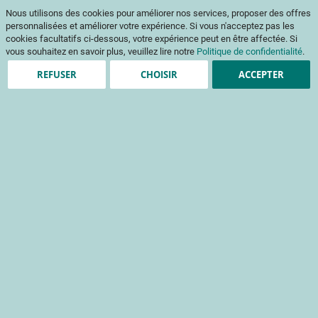
Aller
Mon pani
Nous utilisons des cookies pour améliorer nos services, proposer des offres
au
Af
contenu
personnalisées et améliorer votre expérience. Si vous n'acceptez pas les
na
cookies facultatifs ci-dessous, votre expérience peut en être affectée. Si
vous souhaitez en savoir plus, veuillez lire notre
Politique de confidentialité
.
REFUSER
CHOISIR
ACCEPTER
Création de compte
*
champs obligatoires
Informations de connexion
Email
Mot de passe
Sécurité du mot de passe:
Pas de mot de passe