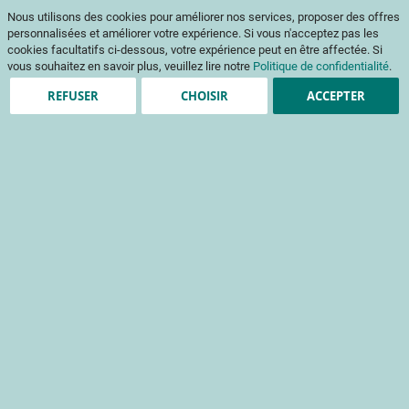
Aller
Mon pani
Nous utilisons des cookies pour améliorer nos services, proposer des offres
au
Af
contenu
personnalisées et améliorer votre expérience. Si vous n'acceptez pas les
na
cookies facultatifs ci-dessous, votre expérience peut en être affectée. Si
vous souhaitez en savoir plus, veuillez lire notre
Politique de confidentialité
.
REFUSER
CHOISIR
ACCEPTER
Création de compte
*
champs obligatoires
Informations de connexion
Email
Mot de passe
Sécurité du mot de passe:
Pas de mot de passe