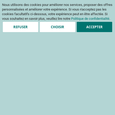
Aller
Mon pani
Nous utilisons des cookies pour améliorer nos services, proposer des offres
au
Af
contenu
personnalisées et améliorer votre expérience. Si vous n'acceptez pas les
na
cookies facultatifs ci-dessous, votre expérience peut en être affectée. Si
vous souhaitez en savoir plus, veuillez lire notre
Politique de confidentialité
.
REFUSER
CHOISIR
ACCEPTER
Création de compte
*
champs obligatoires
Informations de connexion
Email
Mot de passe
Sécurité du mot de passe:
Pas de mot de passe