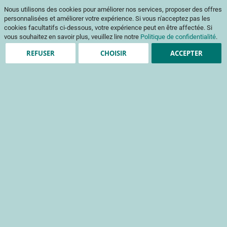
Aller
Mon pani
Nous utilisons des cookies pour améliorer nos services, proposer des offres
au
Af
contenu
personnalisées et améliorer votre expérience. Si vous n'acceptez pas les
na
cookies facultatifs ci-dessous, votre expérience peut en être affectée. Si
vous souhaitez en savoir plus, veuillez lire notre
Politique de confidentialité
.
REFUSER
CHOISIR
ACCEPTER
Création de compte
*
champs obligatoires
Informations de connexion
Email
Mot de passe
Sécurité du mot de passe:
Pas de mot de passe