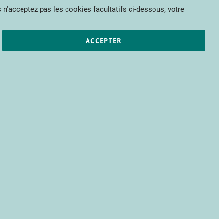
Mon panier
 n'acceptez pas les cookies facultatifs ci-dessous, votre
et résultats
CTIFL
Nous rejoindre
ACCEPTER