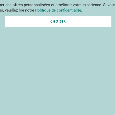
Aller
r des offres personnalisées et améliorer votre expérience. Si vous
au
s, veuillez lire notre
Politique de confidentialité
.
contenu
ments
Publications
Formations
Prestations et outils
Projets 
CHOISIR
Création de compte
*
champs obligatoires
ons de connexion