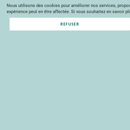
Nous utilisons des cookies pour améliorer nos services, propose
Langue
FR
Contactez-nous
expérience peut en être affectée. Si vous souhaitez en savoir plu
Actu
Évène
REFUSER
Informati