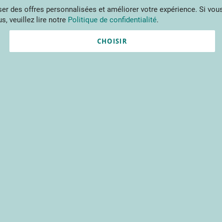
Aller
r des offres personnalisées et améliorer votre expérience. Si vous
au
s, veuillez lire notre
Politique de confidentialité
.
contenu
ments
Publications
Formations
Prestations et outils
Projets 
CHOISIR
Création de compte
*
champs obligatoires
ons de connexion