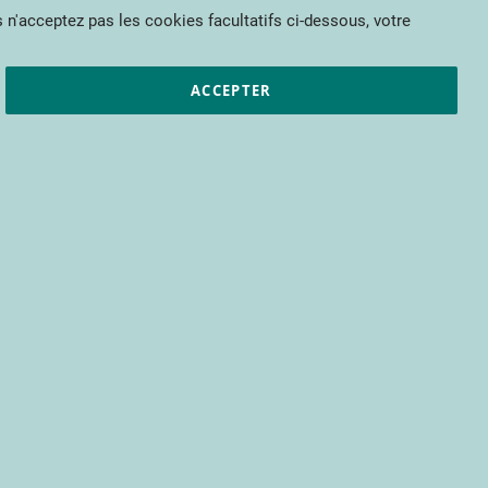
Mon panier
 n'acceptez pas les cookies facultatifs ci-dessous, votre
et résultats
CTIFL
Nous rejoindre
ACCEPTER