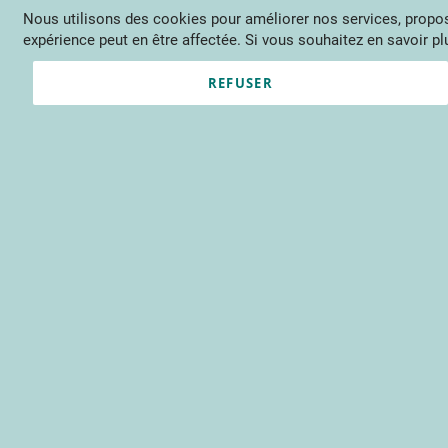
Nous utilisons des cookies pour améliorer nos services, propose
Langue
FR
Contactez-nous
expérience peut en être affectée. Si vous souhaitez en savoir plu
Actu
Évène
REFUSER
Informati