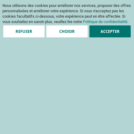
Aller
Mon pani
Nous utilisons des cookies pour améliorer nos services, proposer des offres
au
Af
contenu
personnalisées et améliorer votre expérience. Si vous n'acceptez pas les
na
cookies facultatifs ci-dessous, votre expérience peut en être affectée. Si
vous souhaitez en savoir plus, veuillez lire notre
Politique de confidentialité
.
REFUSER
CHOISIR
ACCEPTER
Création de compte
*
champs obligatoires
Informations de connexion
Email
Mot de passe
Sécurité du mot de passe:
Pas de mot de passe