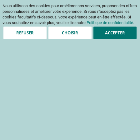
Aller
Mon pani
Nous utilisons des cookies pour améliorer nos services, proposer des offres
au
Af
contenu
personnalisées et améliorer votre expérience. Si vous n'acceptez pas les
na
cookies facultatifs ci-dessous, votre expérience peut en être affectée. Si
vous souhaitez en savoir plus, veuillez lire notre
Politique de confidentialité
.
REFUSER
CHOISIR
ACCEPTER
Création de compte
*
champs obligatoires
Informations de connexion
Email
Mot de passe
Sécurité du mot de passe:
Pas de mot de passe