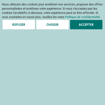
Aller
Mon pani
Nous utilisons des cookies pour améliorer nos services, proposer des offres
au
Af
contenu
personnalisées et améliorer votre expérience. Si vous n'acceptez pas les
na
cookies facultatifs ci-dessous, votre expérience peut en être affectée. Si
vous souhaitez en savoir plus, veuillez lire notre
Politique de confidentialité
.
REFUSER
CHOISIR
ACCEPTER
Création de compte
*
champs obligatoires
Informations de connexion
Email
Mot de passe
Sécurité du mot de passe:
Pas de mot de passe