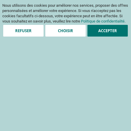
Aller
Mon pani
Nous utilisons des cookies pour améliorer nos services, proposer des offres
au
Af
contenu
personnalisées et améliorer votre expérience. Si vous n'acceptez pas les
na
cookies facultatifs ci-dessous, votre expérience peut en être affectée. Si
vous souhaitez en savoir plus, veuillez lire notre
Politique de confidentialité
.
REFUSER
CHOISIR
ACCEPTER
Clients enregistrés
Email
Mot de passe
Voir le mot de passe
Mot de passe oublié ?
Se connecter