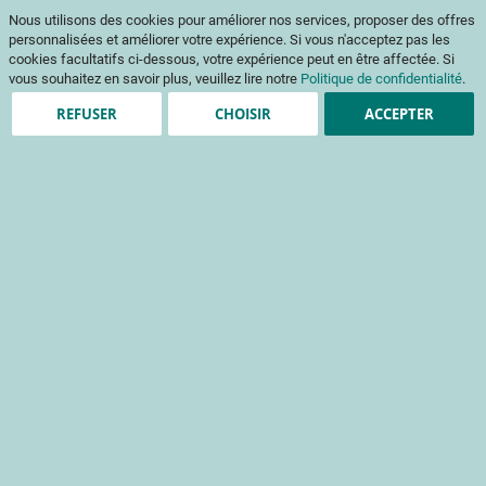
Aller
Mon pani
Nous utilisons des cookies pour améliorer nos services, proposer des offres
au
Af
contenu
personnalisées et améliorer votre expérience. Si vous n'acceptez pas les
na
cookies facultatifs ci-dessous, votre expérience peut en être affectée. Si
vous souhaitez en savoir plus, veuillez lire notre
Politique de confidentialité
.
REFUSER
CHOISIR
ACCEPTER
Clients enregistrés
Email
Mot de passe
Voir le mot de passe
Mot de passe oublié ?
Se connecter