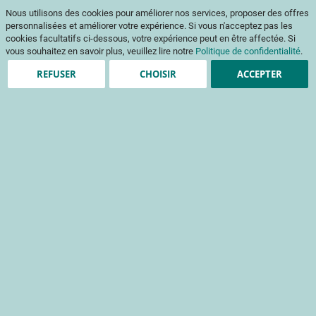
Aller
Mon pani
Nous utilisons des cookies pour améliorer nos services, proposer des offres
au
Af
contenu
personnalisées et améliorer votre expérience. Si vous n'acceptez pas les
na
cookies facultatifs ci-dessous, votre expérience peut en être affectée. Si
vous souhaitez en savoir plus, veuillez lire notre
Politique de confidentialité
.
REFUSER
CHOISIR
ACCEPTER
Clients enregistrés
Email
Mot de passe
Voir le mot de passe
Mot de passe oublié ?
Se connecter