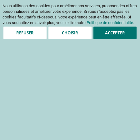
Aller
Mon pani
Nous utilisons des cookies pour améliorer nos services, proposer des offres
au
Af
contenu
personnalisées et améliorer votre expérience. Si vous n'acceptez pas les
na
cookies facultatifs ci-dessous, votre expérience peut en être affectée. Si
vous souhaitez en savoir plus, veuillez lire notre
Politique de confidentialité
.
REFUSER
CHOISIR
ACCEPTER
Clients enregistrés
Email
Mot de passe
Voir le mot de passe
Mot de passe oublié ?
Se connecter